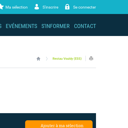
Ma sélection
S'inscrire
Se connecter
S
EVÉNEMENTS
S'INFORMER
CONTACT
Restau Vouldy (ESS)
Ajouter à ma sélection