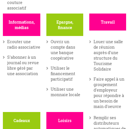
couture
associatif
Informations,
Epargne,
Travail
médias
finance
Ecouter une
Ouvrir un
Louer une salle
radio associative
compte dans
de réunion
une banque
auprès d'une
S'abonner à un
coopérative
structure du
journal ou revue
Tourisme
libre géré par
Utiliser le
Solidaire
une association
financement
participatif
Faire appel à un
groupement
Utiliser une
d'employeur
monnaie locale
pour répondre à
un besoin de
main d'oeuvre
Remplir ses
Cadeaux
Loisirs
distributeurs
automatiques de