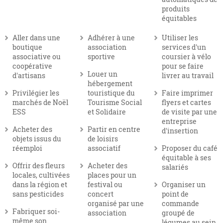
produits
équitables
Aller dans une
Adhérer à une
Utiliser les
boutique
association
services d'un
associative ou
sportive
coursier à vélo
coopérative
pour se faire
Louer un
d'artisans
livrer au travail
hébergement
Privilégier les
touristique du
Faire imprimer
marchés de Noël
Tourisme Social
flyers et cartes
ESS
et Solidaire
de visite par une
entreprise
Acheter des
Partir en centre
d'insertion
objets issus du
de loisirs
réemploi
associatif
Proposer du café
équitable à ses
Offrir des fleurs
Acheter des
salariés
locales, cultivées
places pour un
dans la région et
festival ou
Organiser un
sans pesticides
concert
point de
organisé par une
commande
Fabriquer soi-
association
groupé de
même son
légumes au sein