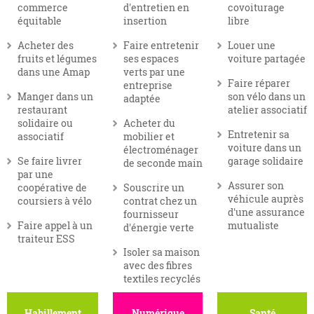
commerce
d'entretien en
covoiturage
équitable
insertion
libre
Acheter des
Faire entretenir
Louer une
fruits et légumes
ses espaces
voiture partagée
dans une Amap
verts par une
Faire réparer
entreprise
Manger dans un
son vélo dans un
adaptée
restaurant
atelier associatif
solidaire ou
Acheter du
Entretenir sa
associatif
mobilier et
voiture dans un
électroménager
Se faire livrer
garage solidaire
de seconde main
par une
Assurer son
coopérative de
Souscrire un
véhicule auprès
coursiers à vélo
contrat chez un
d'une assurance
fournisseur
Faire appel à un
mutualiste
d'énergie verte
traiteur ESS
Isoler sa maison
avec des fibres
textiles recyclés
Habillement
Numérique
Santé