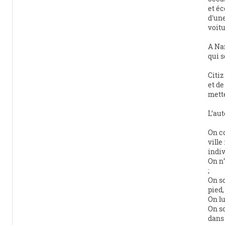
et éc
d'une
voitu
A Nan
qui s
Citiz
et de
mett
L’aut
On c
ville
indiv
On n’
;
On so
pied, 
On l
On so
dans 