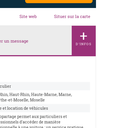
Site web
Situer sur la carte
+
er un message
D'INFOS
culier
Rhin, Haut-Rhin, Haute-Marne, Marne,
the-et-Moselle, Moselle
 et location de véhicules
opartage permet aux particuliers et
essionnels d'accéder de manière
ionnelle à une voiture : un service pratique