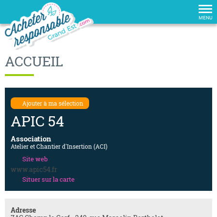
Tog
nav
MENU
ACCUEIL
Ajouter à ma sélection
APIC 54
Association
Atelier et Chantier d'Insertion (ACI)
Site web
www.apic54.fr
Situer sur la carte
Adresse