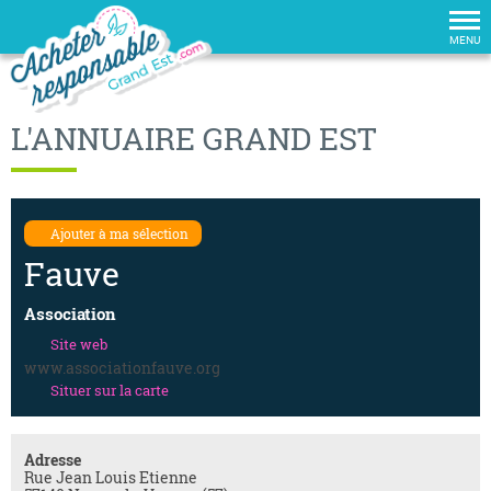
Tog
nav
MENU
L'ANNUAIRE GRAND EST
Ajouter à ma sélection
Fauve
Association
Site web
www.associationfauve.org
Situer sur la carte
Adresse
Rue Jean Louis Etienne