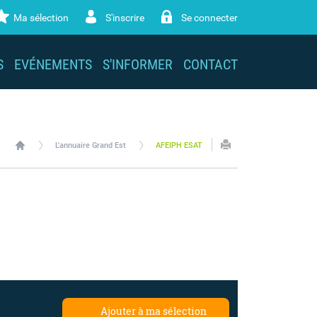
Ma sélection
S'inscrire
Se connecter
S
EVÉNEMENTS
S'INFORMER
CONTACT
L'annuaire Grand Est
AFEIPH ESAT
Ajouter à ma sélection