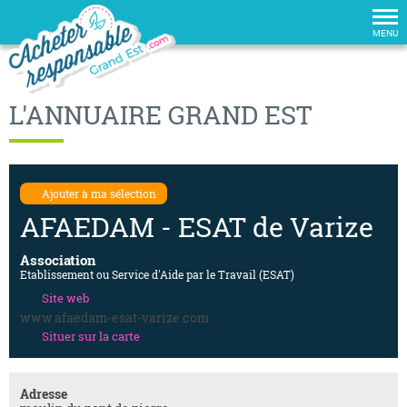
Tog
nav
MENU
L'ANNUAIRE GRAND EST
Ajouter à ma sélection
AFAEDAM - ESAT de Varize
Association
Etablissement ou Service d'Aide par le Travail (ESAT)
Site web
www.afaedam-esat-varize.com
Situer sur la carte
Adresse