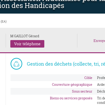
ion des Handicapés
 (EA)
M GAILLOT Gérard
Envoy
Voir téléphone
Gestion des déchets (collecte, tri, 
Cible
Prof
Couverture géographique
Arde
Sous secteur
Déch
Biens ou services proposés
Tri d
cond