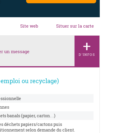
Site web
Situer sur la carte
+
er un message
D'INFOS
réemploi ou recyclage)
essionnelle
nnes
ets banals (papier, carton…)
es déchets papiers/cartons puis
itionnement selon demande du client.