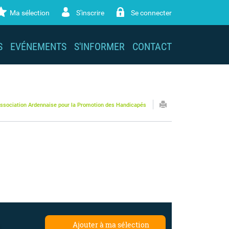
Ma sélection
S'inscrire
Se connecter
S
EVÉNEMENTS
S'INFORMER
CONTACT
ssociation Ardennaise pour la Promotion des Handicapés
a
Ajouter à ma sélection