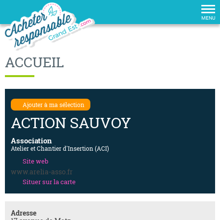
Tog
nav
MENU
ACCUEIL
Ajouter à ma sélection
ACTION SAUVOY
Association
Atelier et Chantier d'Insertion (ACI)
Site web
www.arelia-asso.fr
Situer sur la carte
Adresse