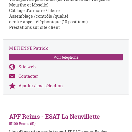
Meurthe et Moselle)
Câblage d'armoire / filerie
Assemblage /contrôle /qualité
centre appel téléphonique (10 positions)
Prestations sur site client
M ETIENNE Patrick
Voir téléphone
Site web
Contacter
Ajouter à ma sélection
APF Reims - ESAT La Neuvillette
51100 Reims (51)
Lieu d’insertion par le travail, l'ESAT accueille des