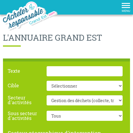
Tog
nav
MENU
L'ANNUAIRE GRAND EST
Texte
Cible
Secteur
d'activités
Sous secteur
d'activités
Secteur géographique d'intervention